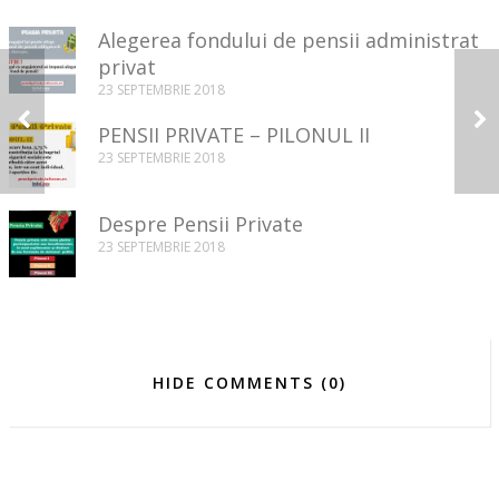
Alegerea fondului de pensii administrat
privat
Care sunt drepturile
23 SEPTEMBRIE 2018
și obligațiile voastre
atunci când încheiați
PENSII PRIVATE – PILONUL II
un contract de
23 SEPTEMBRIE 2018
asigurare?
Despre Pensii Private
23 SEPTEMBRIE 2018
HIDE COMMENTS (0)