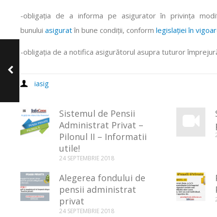
-obligația de a informa pe asigurator în privința modif
bunului
asigurat
în bune condiții, conform
legislației în vigoar
-obligația de a notifica asigurătorul asupra tuturor împreju
Ce este riscul
asigurat?
iasig
Sistemul de Pensii
Administrat Privat –
Pilonul II – Informatii
utile!
24 SEPTEMBRIE 2018
Alegerea fondului de
pensii administrat
privat
24 SEPTEMBRIE 2018