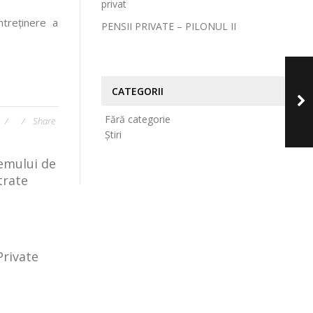
privat
ntreținere a
PENSII PRIVATE – PILONUL II
CATEGORII
Fără categorie
Share
Știri
temului de
trate
Private