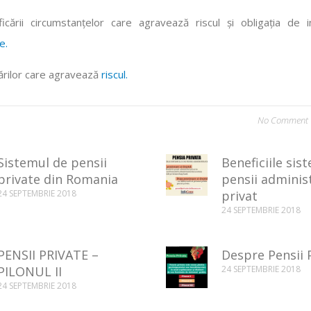
icării circumstanțelor care agravează riscul și obligația de i
e.
rărilor care agravează
riscul.
No Comment
Sistemul de pensii
Beneficiile sis
private din Romania
pensii adminis
24 SEPTEMBRIE 2018
privat
24 SEPTEMBRIE 2018
PENSII PRIVATE –
Despre Pensii 
PILONUL II
24 SEPTEMBRIE 2018
24 SEPTEMBRIE 2018