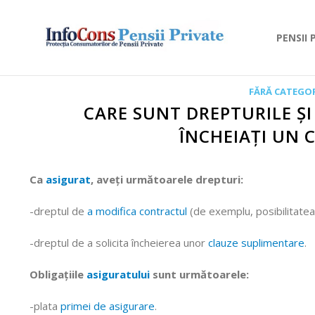
PENSII 
FĂRĂ CATEGOR
CARE SUNT DREPTURILE ȘI
ÎNCHEIAȚI UN 
Ca
asigurat
, aveți următoarele drepturi:
-dreptul de
a modifica contractul
(de exemplu, posibilitatea
-dreptul de a solicita încheierea unor
clauze suplimentare
.
Obligațiile
asiguratului
sunt următoarele:
-plata
primei de asigurare
.