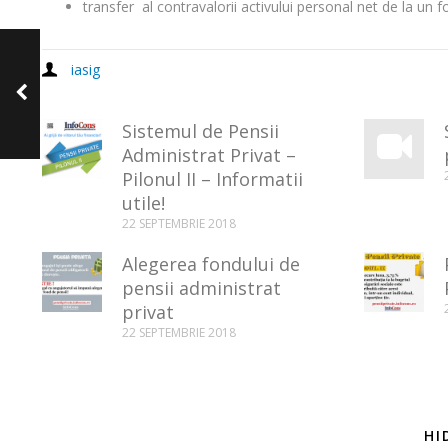
transfer al contravalorii activului personal net de la un f
iasig
Principalul rol al
reasigurătorului
Sistemul de Pensii
Administrat Privat –
Pilonul II – Informatii
utile!
22 SEPTEMBRIE 2018
Alegerea fondului de
pensii administrat
privat
22 SEPTEMBRIE 2018
HI