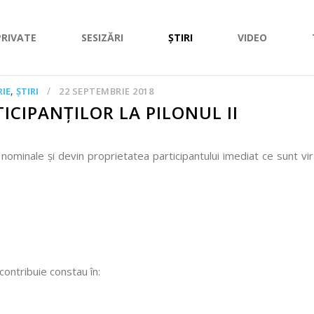
PRIVATE
SESIZĂRI
ȘTIRI
VIDEO
,
IE
ȘTIRI
22 SEPTEMBRIE 2018
ICIPANȚILOR LA PILONUL II
 nominale şi devin proprietatea participantului imediat ce sunt vir
contribuie constau în: