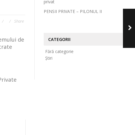
privat
PENSII PRIVATE – PILONUL II
Share
temului de
CATEGORII
trate
Fără categorie
Știri
Private